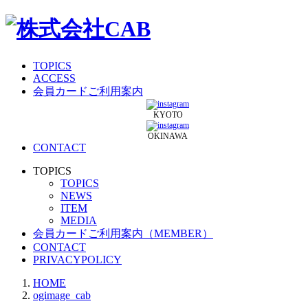
TOPICS
ACCESS
会員カードご利用案内
KYOTO
OKINAWA
CONTACT
TOPICS
TOPICS
NEWS
ITEM
MEDIA
会員カードご利用案内（MEMBER）
CONTACT
PRIVACYPOLICY
HOME
ogimage_cab